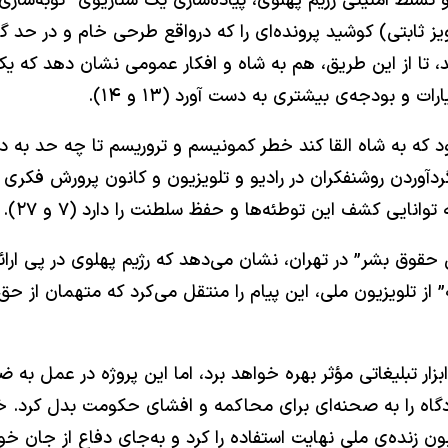
۱۳۵، درواقع نمایش اقتدار و تسلط امنیتی رژیم پهلوی، پیاده‌سازی یک سنا
ز ثابتی) کوشید پرونده‌ای را که درواقع طرحی خام و در حد گف
د، تا از این طریق، هم به شاه و افکار عمومی نشان دهد که یک
 و بودجه‌ی بیشتری به دست آورد (۱۳ و ۱۴).
د که به شاه القا کند خطر کمونیسم و تروریسم تا چه حد به در
آوردن روشنفکران در رادیو و تلویزیون و کانون پرورش فکری ک
نایی کشف این توطئه‌ها و حفظ سلطنت را دارد (۷ و ۲۷).
س حقوق بشر” در تهران، نشان می‌دهد که رژیم پهلوی در پی ارائه‌
ز تلویزیون ملی، این پیام را منتقل می‌کرد که متهمان از ح
 ابزار تبلیغاتی مؤثر بهره خواهد برد، اما این پروژه در عمل ب
دادگاه را به صحنه‌ای برای محاکمه و افشای حکومت بدل کرد.
بون زنده‌ی ملی نهایت استفاده را کرد و به‌جای دفاع از جان 