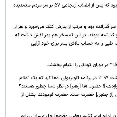
ولایت فقیهی خامنه‌ای که با توطئه‌ی رفسنجانی، احمد خمینی و به یاری حسن روحانی تحقق یافت، کلاه گشاد دیگری بود که پس از انقلاب ارتجاعی ۵۷ بر سر مردم ستمدیده
ر گذرانده بود و مرتب از پدرش کتک می‌خورد و هر از
و گذاشته بودند. در این تمسخر هم پدر نقش داشت که
نک طبی را به حساب تلاش پسر برای خود آرایی
 در دوران کودکی را التیام بخشند.
کاظم صدیقی که پس از چندی ناچار شد به‌خاطر فساد خود و فرزندش از امامت جمعه تهران استعفا دهد در ۱۸ اردیبهشت ۱۳۹۹ در برنامه تلویزیونی ادعا کرد که یک “عالم
دوازدهم]! حضرت آقا [رهبر] در نظر شما چطور هستند؟
ماش [از جنسِ] حضرت است. حضرت فرمودند ایشان از
در اداره امور کشور بعضی وقت‌ها حل مسایل برایم