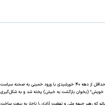
فاجعه انقلاب ۵۷ یک شبه رخ نداد. انقلاب آرامی بود که حداقل از دهه ۴۰ خو
ه خویش” (بخوان بازگشت به خیش) پخته شد و به شکل‌گیری گف
ر لوفل لوشاتو که رهبر جبهه ملی و نهضت آزادی را ناچار به بیعت س