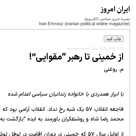
ايران امروز
نشريه خبری سياسی الكترونيك
Iran Emrooz (iranian political online magazine)
iran-emrooz.net | Sun, 31.05.2026, 9:33
از خمینی تا رهبر “مقوایی”!
م. روغنی
با ابراز همدردی با خانواده زندانیان سیاسی اعدام شده
محمد رضا شاه و روشنفکران باورمند به ایده “بازگشت ب
از اوایل سال ۵۷ که خمینی در دوران اقامت د