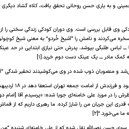
دکی وی قابل بررسی است. وی دوران کودکی زندگی سختی را از س
سخره می‌کردند و نامش را “آشیخ خُردو” به معنی شیخ کوچول
ها ـــ لباس طلبگی بپوشد. پدرش حتی نیازی ابتدایی در حد عی
د و منصوبان ذوب شده در وی می‌کوشیدند تحقیر شدگی “آقا ”
نظرش را در مورد علی خامنه‌ای جویا شده: «پرسیدم آقا [امام 
 قدری این جریان من را شارژ کرده. ما رهبری داریم که از ق
ا می‌خورد.”[۲]
از سوی حسن نصرالله نقل شده که از علی خامنه‌ای شنیده “من 