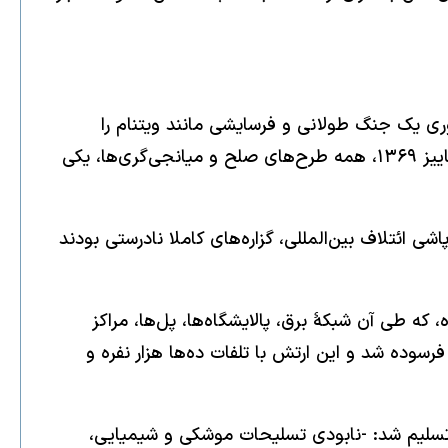
وری یک جنگ طولانی و فرسایشی مانند ویتنام را
نخواهد داشت. همچنین برآوردش این بود که ائتلاف بین‌المللی و عربی با آغاز جنگ از هم می‌پاشد. در فاصله ۹۰ روزه پاییز ۱۳۶۹، همه طرح‌های صلح و میانجی‌گری‌ها، یکی
ی ائتلاف بین‌المللی، گزاره‌های کاملا نادرستی بودند
ین پیشنهادات صلح، در دی‌ماه ۱۳۶۹ عملیات موسوم به طوفان صحرا آغاز شد. پس از یک جنگ هوایی ۳۹روزه، که طی آن شبکهٔ برق، پالایشگاه‌ها، پل‌ها، مراکز
دند، طی نبردی ۱۰۰ ساعته خطوط دفاعی ارتش عراق فرسوده شد و این ارتش با تلفات ده‌ها هزار نفره و
تسلیم شد: -نابودی تسلیحات موشکی و شیمیایی،