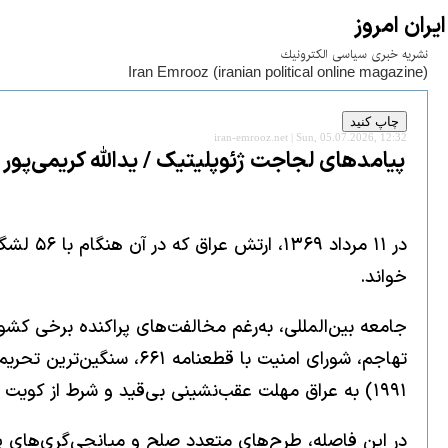
ايران امروز
نشريه خبری سياسی الكترونيك
Iran Emrooz (iranian political online magazine)
iran-emrooz.net | Sun, 05.07.2026, 12:32
پیامدهای لجاجت ژئوپلیتیک / یدالله کریمی‌پور
خواند.
جامعه بین‌المللی، به‌رغم مخالفت‌های پراکنده برخی کش
۱۹۹۱) به عراق مهلت عقب‌نشینی بی‌قید و شرط از کویت داد.