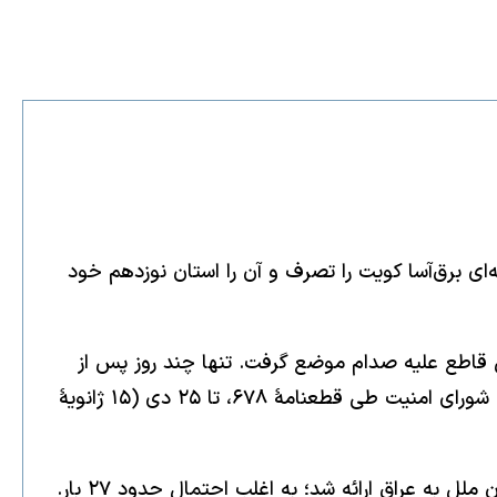
ش جهان خوانده می‌شد، با حمله‌ای برق‌آسا کویت را تصرف و آن را استان نوزدهم خود
تی قاطع علیه صدام موضع گرفت. تنها چند روز پس از
تهاجم، شورای امنیت با قطعنامه ۶۶۱، سنگین‌ترین تحریم‌های اقتصادی تاریخ تا آن زمان را علیه عراق اعمال کرد. سپس شورای امنیت طی قطعنامهٔ ۶۷۸، تا ۲۵ دی (۱۵ ژانویهٔ
در این فاصله، طرح‌های متعدد صلح و میانجی‌گری‌های پرشمار از سوی شوروی، فرانسه، کشورهای عرب و دبیرکل سازمان ملل به عراق ارائه شد؛ به اغلب احتمال حدود ۲۷ بار.