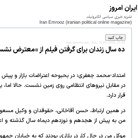
ايران امروز
نشريه خبری سياسی الكترونيك
Iran Emrooz (iranian political online magazine)
iran-emrooz.net | Sun, 31.05.2026, 21:41
ده سال زندان برای گرفتن فیلم از «معترض‏ نشسته
امتداد-محمد جعفری: در بحبوحه اعتراضات بازار و پیش
در مقابل نیروهای انتظامی روی زمین نشست. حالا اما، ی
قرار دارد.
در همین ارتباط، حسن آقاخانی، حقوقدان و وکیل مسعود
من به پیش از هجدهم و نوزدهم دیماه سال گذشته و اعترا
موکل من در حال کار در بازاری بودند که به خیابان ج