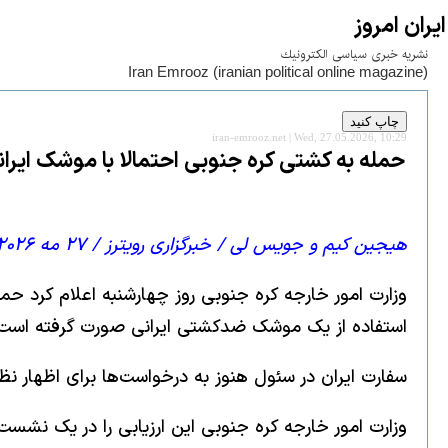
ايران امروز
نشريه خبری سياسی الكترونيك
Iran Emrooz (iranian political online magazine)
iran-emrooz.net | Wed, 27.05.2026, 10:29
حمله به کشتی کره جنوبی احتمالا با موشک ایرا
هیجین کیم و جویس لی / خبرگزاری رویترز / ۲۷ مه ۲۰۲۶
استفاده از یک موشک ضدکشتی ایرانی صورت گرفته است
سفارت ایران در سئول هنوز به درخواست‌ها برای اظهار نظر