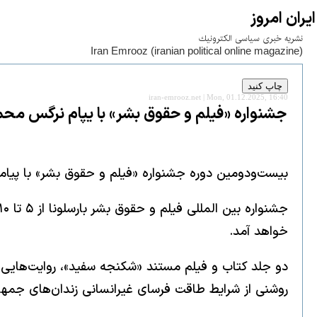
ايران امروز
نشريه خبری سياسی الكترونيك
Iran Emrooz (iranian political online magazine)
iran-emrooz.net | Mon, 01.12.2025, 16:40
جشنواره «فیلم و حقوق بشر» با یپام نرگس محم
بیست‌ودومین دوره جشنواره «فیلم و حقوق بشر» با پی
خواهد آمد.
دو جلد کتاب و فیلم مستند «شکنجه سفید»، روایت‌هایی تک
روشنی از شرایط طاقت فرسای غیرانسانی زندان‌های جمهور