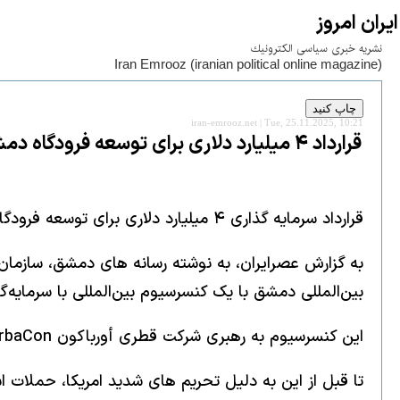
ايران امروز
نشريه خبری سياسی الكترونيك
Iran Emrooz (iranian political online magazine)
iran-emrooz.net | Tue, 25.11.2025, 10:21
قرارداد ۴ میلیارد دلاری برای توسعه فرودگاه دمشق
قرارداد سرمایه گذاری ۴ میلیارد دلاری برای توسعه فرودگاه دمشق امضا شد.
به گزارش عصرایران، به نوشته رسانه های دمشق، سازمان ه
بین‌المللی دمشق با یک کنسرسیوم بین‌المللی با سرمایه‌گذاری بالغ بر ۴ میلیار
این کنسرسیوم به رهبری شرکت قطری أورباكون UrbaCon، شامل دو شرکت‌ از ترکیه به نام های جينكيس Cengiz و كاليون Kalyon و شرکت آمریکایی إستس Estes است.
تا قبل از این به دلیل تحریم های شدید امریکا، حملات 