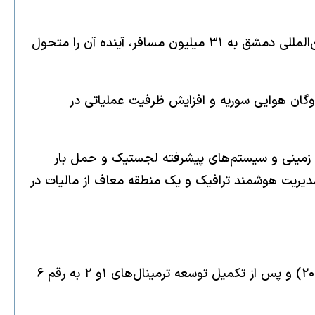
به گفته شرکت قطری أورباكون این سرمایه‌گذاری که بزرگترین در تاریخ سوریه است با افزایش ظرفیت سالانه فرودگاه بین‌المللی دمشق به ۳۱ میلیون مسافر، آینده آن را متحول
ی پشتیبانی از ناوگان هوایی سوریه و افزایش ظرفیت عملیاتی در
و زمینی و سیستم‌های پیشرفته لجستیک و حمل بار
مدیریت هوشمند ترافیک و یک منطقه معاف از مالیات در
به گزارش خبرگزاری دولت سوریه (سانا)، انتظار می‌رود ظرفیت فرودگاه بین‌المللی دمشق تا پایان سال آینده میلادی (۲۰۲۶) و پس از تکمیل توسعه ترمینال‌های ۱و ۲ به رقم ۶