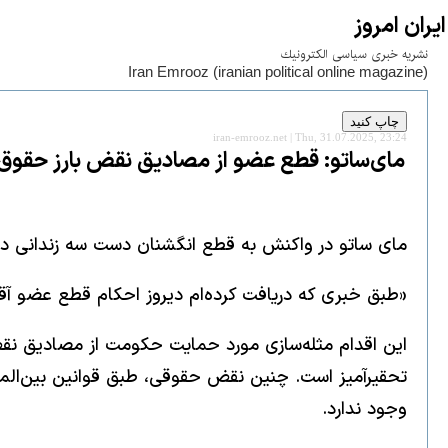
ايران امروز
نشريه خبری سياسی الكترونيك
Iran Emrooz (iranian political online magazine)
iran-emrooz.net | Thu, 31.07.2025, 23:24
مای‌ساتو: قطع عضو از مصادیق نقض بارز حقوق
مای ساتو در واکنش به قطع انگشنان دست سه زندانی در
«طبق خبری که دریافت کرده‌ام دیروز احکام قطع عضو آق
این اقدام مثله‌سازی مورد حمایت حکومت از مصادیق نق
تحقیرآمیز است. چنین نقض حقوقی، طبق قوانین بین‌الم
وجود ندارد.