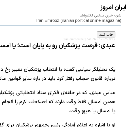
ايران امروز
نشريه خبری سياسی الكترونيك
Iran Emrooz (iranian political online magazine)
iran-emrooz.net | Sat, 26.07.2025, 9:17
عبدی: فرصت پزشکیان رو به پایان است؛ یا امسال
یک تحلیلگر سیاسی گفت: با انتخاب پزشکیان تغییر رخ دا
درباره قانون حجاب رفتار کرد باید در باره سایر قوانین 
عباس عبدی، که در حلقه‌ی فکری ستاد انتخاباتی پزشکیان ی
همین امسال فقط وقت دارند که اصلاحات لازم را انجام 
یا امسال یا هیچ وقت.
او با اشاره به اعلام آمادگی رئیس‌جمهور پزشکیان برای