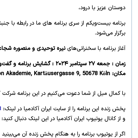
دوستان عزیز با درود،
برنامه بیست‌ویکم از سری برنامه های ما در رابطه با جنبش 
برگزار می‌شود.
آغاز برنامه با سخنرانی‌های
نیره توحیدی و منصوره شجا
زمان : جمعه ۲۷ سپتامبر ٢۰٢۴ : گشایش برنامه و گفت‌وگو ساعت١٦:٣٠ ، آغاز برنامه ساعت ١٧، پایان ساعت ٢۰
مکان: Melanchthon Akademie, Kartäusergasse 9, 50678 Köln
با کمال میل از شما دعوت می‌کنیم در این برنامه شرکت ک
پخش زنده این برنامه را از سایت ایران آکادمیا در لینک:
3
و از کانال یوتیوب ایران آکادمیا در این لینک دنبال کنید:
اگر از یوتیوب برنامه را به هنگام پخش زنده آن می‌بینی