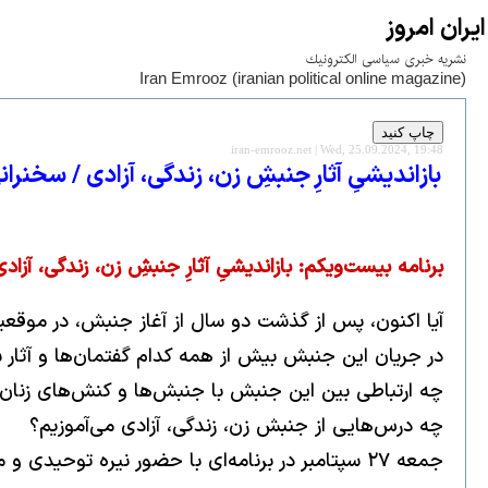
ايران امروز
نشريه خبری سياسی الكترونيك
Iran Emrooz (iranian political online magazine)
iran-emrooz.net | Wed, 25.09.2024, 19:48
باز‌اندیشیِ آثارِ جنبشِ زن، زندگی، آزادی / سخنرا
برنامه بیست‌ویکم: باز‌اندیشیِ آثارِ جنبشِ زن، زندگی، آزادی
آیا اکنون، پس از گذشت دو سال از آغاز جنبش، در موقعیتی
در جریان این جنبش بیش از همه کدام گفتمان‌ها و آثار
چه ارتباطی بین این جنبش با جنبش‌ها و کنش‌های زنان
چه درس‌هایی از جنبش زن، زندگی، آزادی می‌آموزیم؟
جمعه ۲۷ سپتامبر در برنامه‌ای با حضور نیره توحیدی و منصوره شجاعی در باره این پرسش‌ها و پرسش‌های مرتبط دیگر گفت‌وگو خواهیم کرد.