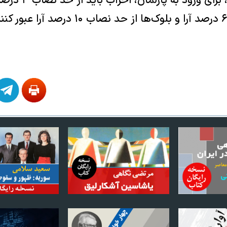
طبق قانون ارمنستان، ب