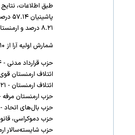
۸.۲۱ درصد و ارمنستان مرفه ۵.۱ درصد آرا را به خود اختصاص دادند.
شمارش اولیه آرا از ۱۱۰ حوزه رأی‌گیری به شرح زیر است:
حزب قرارداد مدنی - ۵۷.۱۴٪
ائتلاف ارمنستان قوی - .۴۳
ائتلاف ارمنستان - ۸.۲۱٪
حزب ارمنستان مرفه - ۵.۱۰
حزب بال‌های اتحاد - ۲.۵۲٪
حزب دموکراسی، قانون و 
حزب شایسته‌سالار ارمنست