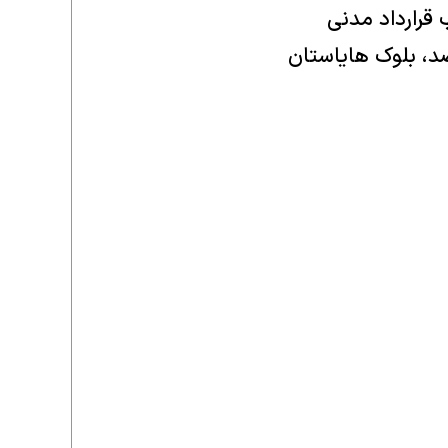
 حزب قرارداد مدنی
درصد آرا، حزب ارمنستان قوی سامول کاراپتیان ۲۱.۴۳ درصد، بلوک هایاستان