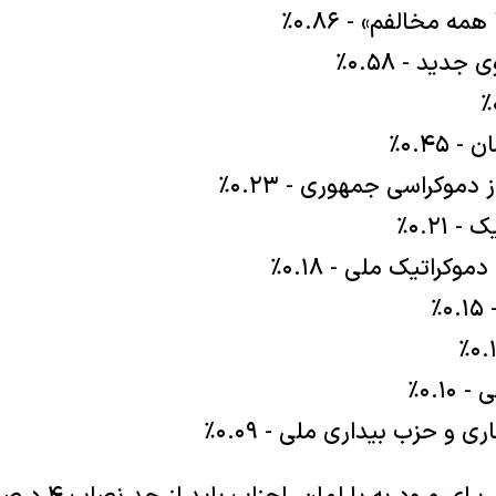
 مخالفم» - ۰.۸۶٪
ید - ۰.۵۸٪
۰.۴۵٪
دموکراسی جمهوری - ۰.۲۳٪
۰.۲۱٪
کراتیک ملی - ۰.۱۸٪
٪
۰.۱٪
و حزب بیداری ملی - ۰.۰۹٪