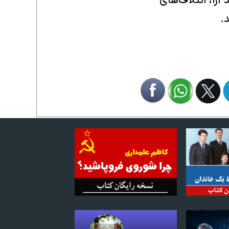
رای ورود به پارلمان، احزاب باید از حد نصاب ۴ درصد آرا، ائتلاف‌های