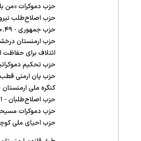
حزب دموکرات «من با همه
حزب اصلاح‌طلب نیروی جد
حزب جمهوری - ۰.۴۹٪
حزب ارمنستان درخشان - 
ائتلاف برای حفاظت از 
حزب تحکیم دموکراتیک - 
حزب پان ارمنی قطب دمو
کنگره ملی ارمنستان - ۰.۱۵
حزب اصلاح‌طلبان - ۰.۱۱٪
حزب دموکرات مسیحی - ۰
حزب احیای ملی کوچاری 