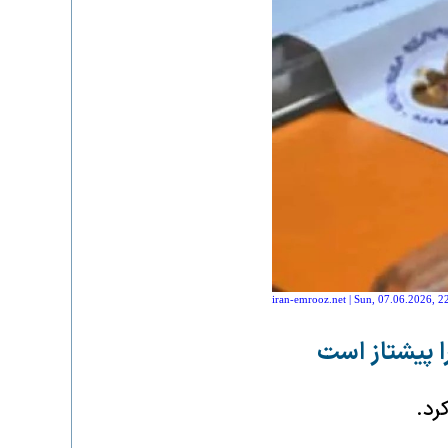
iran-emrooz.net | Sun, 07.06.2026, 2
رد.