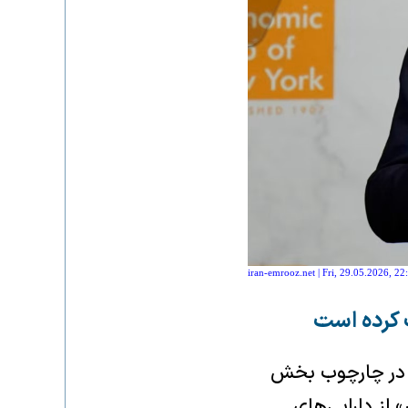
iran-emrooz.net | Fri, 29.05.2026, 22
ف کرده است
ده در چارچوب بخش
از دارایی‌های