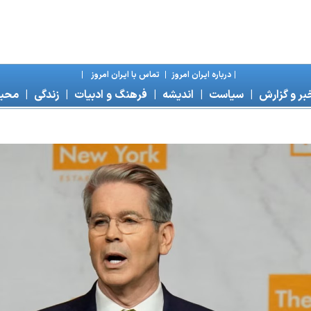
|
درباره ايران امروز
|
تماس با ايران امروز
|
بر و گزارش
|
سياست
|
انديشه
|
فرهنگ و ادبيات
|
زندگی
|
محی