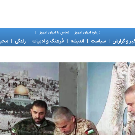
|
درباره ايران امروز
|
تماس با ايران امروز
|
بر و گزارش
|
سياست
|
انديشه
|
فرهنگ و ادبيات
|
زندگی
|
محی