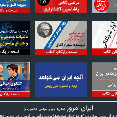
ايران امروز
(نشريه خبری سياسی الکترونیک)
وز» از انتشار مقالاتی كه به ديگر سايت‌ها و نشريات نيز ارسال می‌شوند م