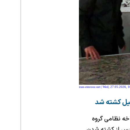
iran-emrooz.net | Wed, 27.05.2026, 1
یل کشته شد
خه نظامی گروه
 پس از کشته شدن