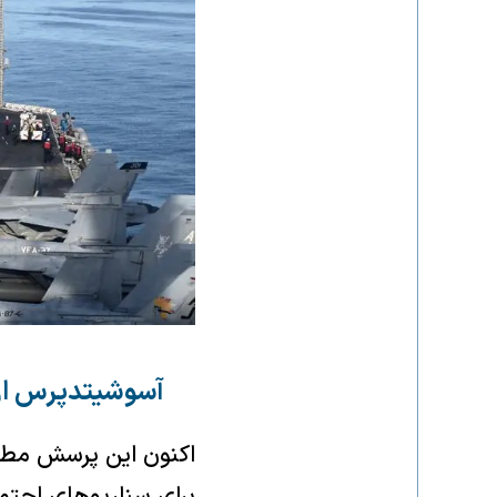
آسوشیتدپرس از 
اکنون این پرسش مطرح 
برای سناریوهای احتم