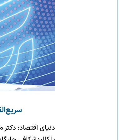
سریع‌القلم: ر
دنیای اقتصاد: دکتر 
با کالبدشکافی جایگاه