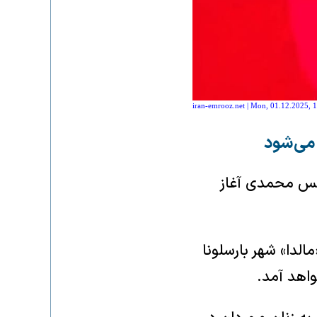
iran-emrooz.net | Mon, 01.12.2025, 
 می‌شود
رگس محمدی آغاز
ز ۵ تا ۱۰ دسامبر در سینما «مالدا» شهر بارسلونا
واهد آمد.