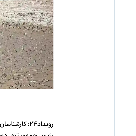
رویداد۲۴: کا
رئیس جمهور تنها دوبا