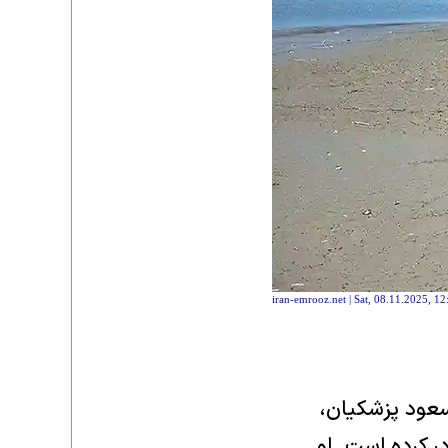
iran-emrooz.net | Sat, 08.11.2025, 12
 مسعود پزشکیان،
ر کرده است. او