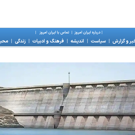
|
درباره ايران امروز
|
تماس با ايران امروز
|
بر و گزارش
|
سياست
|
انديشه
|
فرهنگ و ادبيات
|
زندگی
|
محی