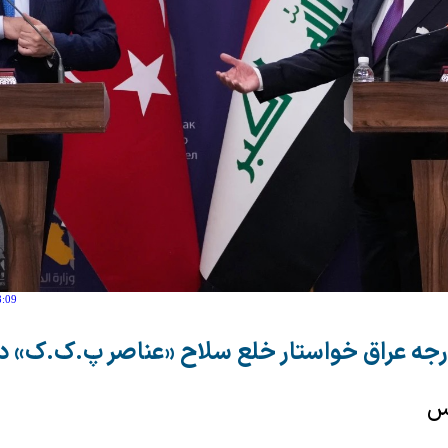
8:09
ارجه عراق خواستار خلع سلاح «عناصر پ.ک.ک» 
رس