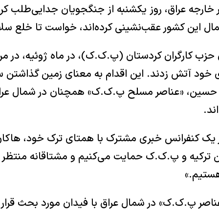
 خارجه عراق، روز یکشنبه از جنگجویان جدایی‌طلب کر
ال این کشور عقب‌نشینی کرده‌اند، خواست تا خلع سل
حزب کارگران کردستان (پ.ک.ک)، در ماه ژوئیه، در مر
 خود آتش زدند. این اقدام به معنای زمین گذاشتن س
ته حسین، «عناصر مسلح پ.ک.ک» همچنان در شمال عراق،
ند.
یک کنفرانس خبری مشترک با همتای ترک خود، هاکان 
ن ترکیه و پ.ک.ک حمایت می‌کنیم و مشتاقانه منتظر ا
ستیم.»
اصر پ.ک.ک» در شمال عراق با فیدان مورد بحث قرار 