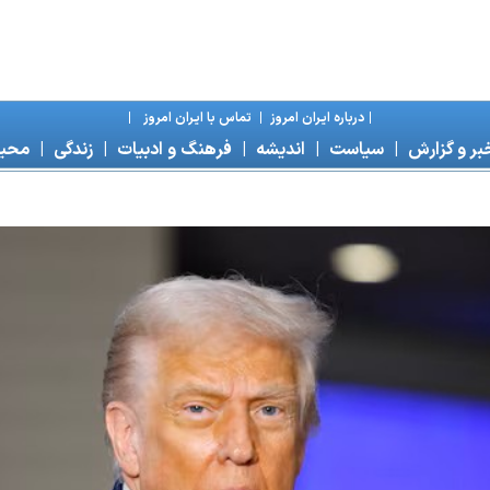
|
درباره ايران امروز
|
تماس با ايران امروز
|
بر و گزارش
|
سياست
|
انديشه
|
فرهنگ و ادبيات
|
زندگی
|
محی