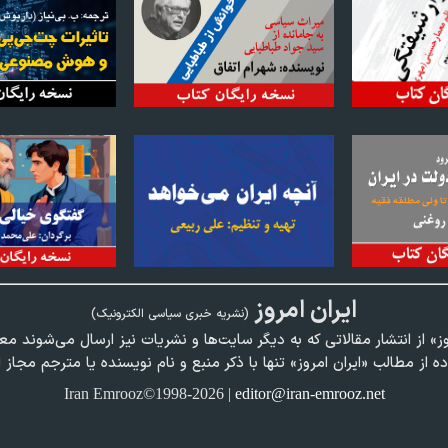
ايران امروز
(نشريه خبری سياسی الکترونیک)
وز» از انتشار مقالاتی كه به ديگر سايت‌ها و نشريات نيز ارسال می‌شوند م
ده از مطالب «ايران امروز» تنها با ذكر منبع و نام نويسنده يا مترجم مجاز 
Iran Emrooz©1998-2026 |
editor@iran-emrooz.net