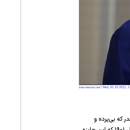
iran-emrooz.net | Wed, 01.10.2025, 1
 که بی‌پرده و
آشکارا خواستار آن شده و تنها خود را شایسته آن می‌داند. بعید است از سال ۱۹۰۱ که این جایزه