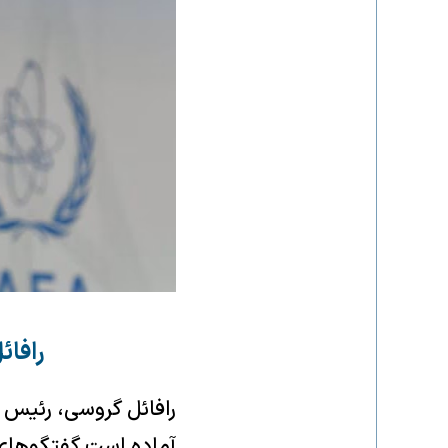
رافائ
رافائل گروسی، رئیس آ
آماده است گفتگوهای س