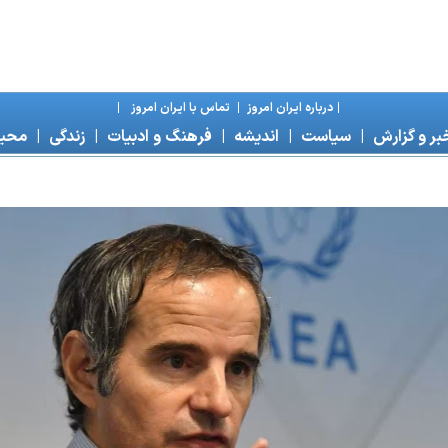
|
درباره ايران امروز
|
تماس با ايران امروز
|
بر و گزارش
|
سياست
|
انديشه
|
فرهنگ و ادبيات
|
زندگی
|
محی