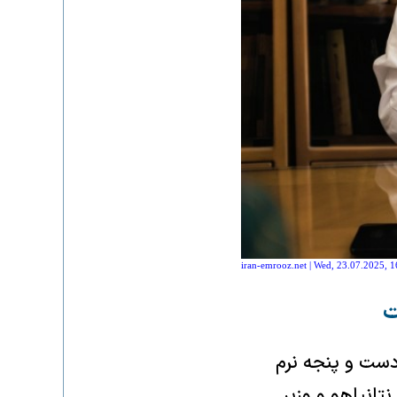
iran-emrooz.net | Wed, 23.07.2025, 1
ت
بی دست و پنجه نرم
تانیاهو و وزیر