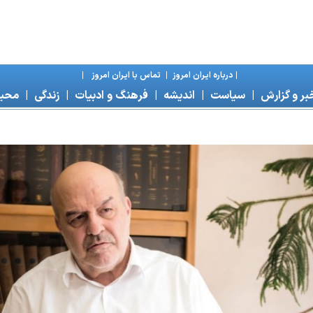
|
درباره ايران امروز
|
تماس با ايران امروز
|
بر و گزارش
|
سياست
|
انديشه
|
فرهنگ و ادبيات
|
زندگی
|
محی