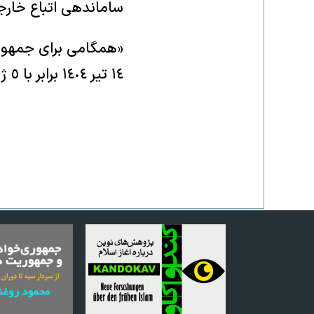
ساماندهی اتباع خارج
«همگامی برای جمهوری
١٤ تیر ١٤٠٤ برابر با ٥ ژوئیه ٢٠٢٥