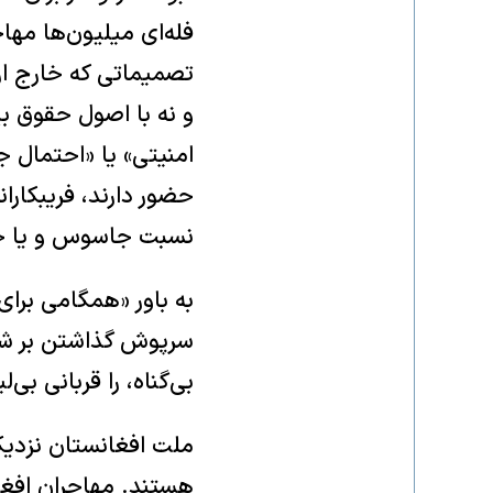
فله‌ای میلیون‌ها مه
تصمیماتی که خارج از
و نه با اصول حقوق ب
امنیتی» یا «احتمال 
حضور دارند، فریبکاران
نسبت جاسوس و یا خراب
به باور «همگامی برای
سرپوش گذاشتن بر شکس
بی‌گناه، را قربانی بی
ملت افغانستان نزدیک
هستند. مهاجران افغا