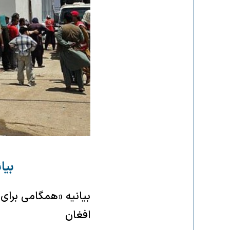
بیا
بیانیه «همگامی برای
افغان