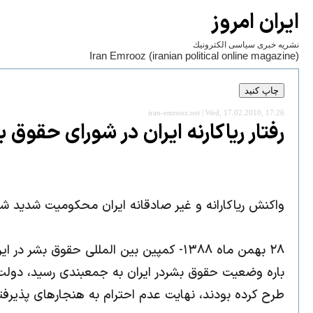
ايران امروز
نشريه خبری سياسی الكترونيك
Iran Emrooz (iranian political online magazine)
iran-emrooz.net | Wed, 17.02.2010, 17:26
رفتار ریاکارنه ایران در شورای حقوق 
واکنش ریاکارانه و غیر صادقانه ایران محکومیت شدید 
۲۸ بهمن ماه ۱۳۸۸- کمپین بین المللی حق
باره وضعیت حقوق بشردر ایران به جمعبندی رسید، دولت ا
طرح کرده بودند، نهایت عدم احترام به هنجارهای پذیرفت