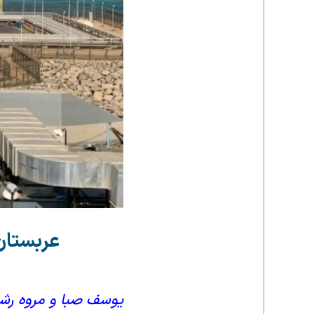
عربستان
یوسف صبا و مروه رشاد / خبر