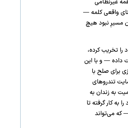
 همه غیرنظامی
نای واقعی کلمه —
ن مسیرِ نبود هیچ
د را تخریب کرده،
ت داده — و با این
اندازی برای صلح با
مایت تندروهای
میت به زندان به
 به کار گرفته تا
رباره ناکامی در جلوگیری از حملات ۷ اکتبر — که می‌تواند