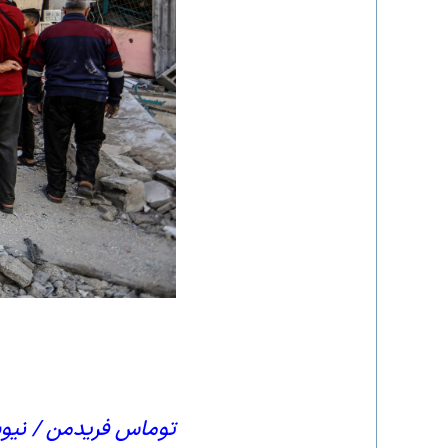
توماس فریدمن / نیویورک تای