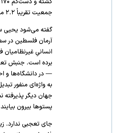
جمعیت تقریباً ۲.۲ میلیونی غزه پیش از جنگ.
گفته می‌شود یحیی سن
آرمان فلسطین در سطح
انسانیِ غیرنظامیان ف
برده است. جنبش تعی
— در دانشگاه‌ها و اح
به واژه‌ای منفور تبد
جهان دیگر پذیرفته ن
پستوها بیرون بیایند.
جای تعجبی ندارد. زی