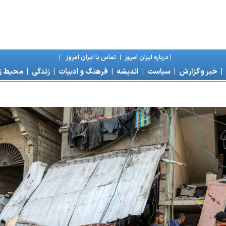
|
درباره ايران امروز
|
تماس با ايران امروز
|
|
خبر و گزارش
|
سياست
|
انديشه
|
فرهنگ و ادبيات
|
زندگی
|
محیط 