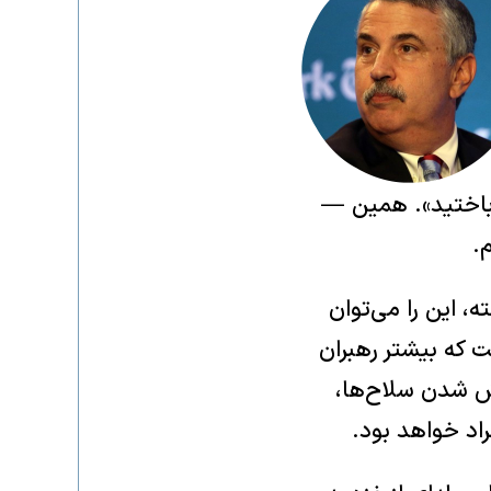
 «باختید». همین —
.
ه، این را می‌توان
ت که بیشتر رهبران
وش شدن سلاح‌ها،
اد خواهد بود.