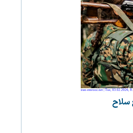
iran-emrooz.net | Tue, 03.02.2026, 8
 سلاح