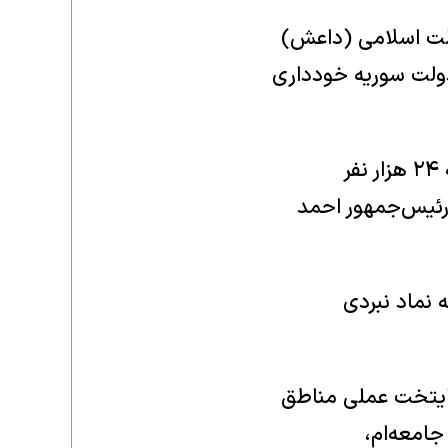
دولت اسلامی (داعش)
 دولت سوریه خودداری
«یگان‌های مدافع زنان» (YPJ) که شمار نیروهایش در اوج جنگ با داعش به ۲۴ هزار نفر
 رئیس‌جمهور احمد
یست، بلکه نماد نبردی
مشلی ــ پایتخت عملی مناطق
جامعه‌ام،