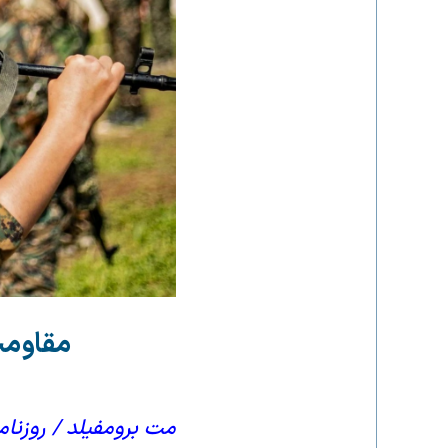
مقاومت
مت برومفیلد / روزنامه تلگراف 