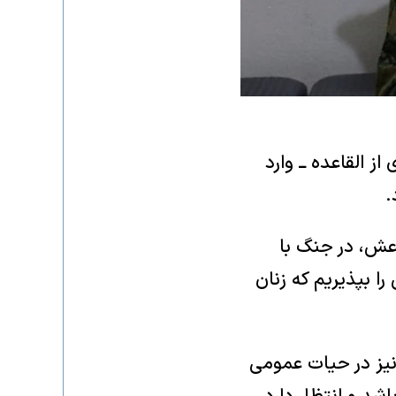
ز القاعده ــ وارد
اعش، در جنگ با
را بپذیریم که زنان
 نیز در حیات عمومی