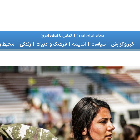
|
درباره ايران امروز
|
تماس با ايران امروز
|
|
خبر و گزارش
|
سياست
|
انديشه
|
فرهنگ و ادبيات
|
زندگی
|
محیط 