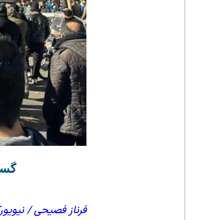
گست
فرناز فصیحی / نیویورک تایمز / 