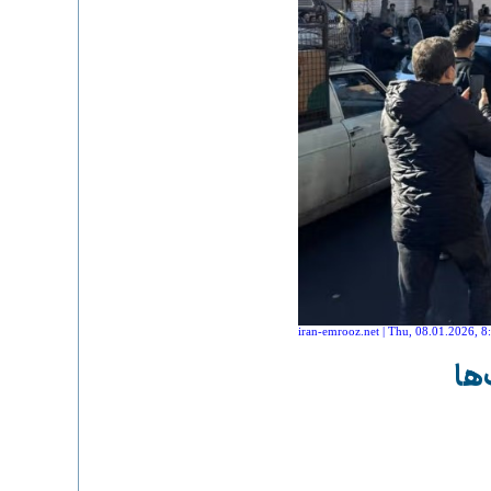
iran-emrooz.net | Thu, 08.01.2026, 8
ها