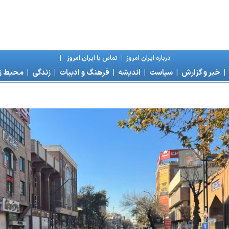
|
درباره ايران امروز
|
تماس با ايران امروز
|
|
خبر و گزارش
|
سياست
|
انديشه
|
فرهنگ و ادبيات
|
زندگی
|
محیط 