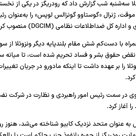
ئلا سه‌شنبه شب گزارش داد که رودریگز در یکی از نخ
موقت، ژنرال «گوستاوو گونزالس لوپس» را به‌عنوان رئ
کل ضداطلاعات نظامی (DGCIM) منصوب کرده است.
اه با دست‌کم شش مقام بلندپایه دیگر ونزوئلا از سو
لا را بر عهده داشت تا اینکه مادورو در جریان تغییرات
کرد.
ا آغاز کرد.
به عنوان متحد نزدیک کابیو شناخته می‌شد، هنوز ر
حمایت رودریگز از چهره بانفوذ حزب حاکم است یا با