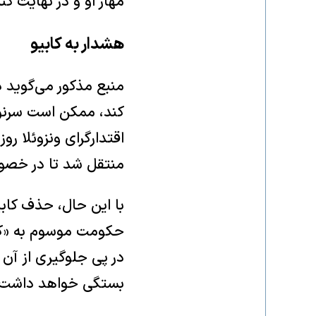
مهار او و در نهایت ک
هشدار به کابیو
منبع مذکور می‌گوید د
کند، ممکن است سرنوش
اقتدارگرای ونزوئلا ر
منتقل شد تا در خصو
با این حال، حذف کابی
حکومت موسوم به «کولک
در پی جلوگیری از آن
بستگی خواهد داشت.