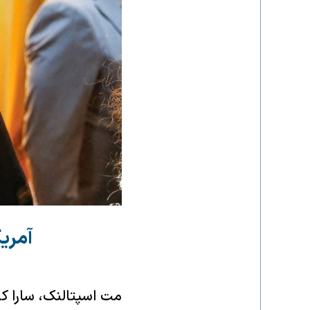
آمری
مت اسپتالنک، سارا کی