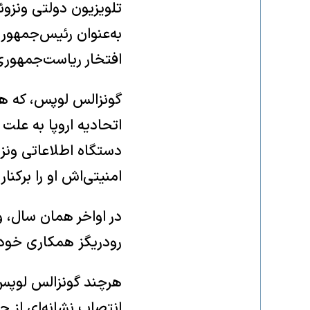
تلویزیون دولتی ونزو
به‌عنوان رئیس‌جمهور 
افتخار ریاست‌جمهوری و اداره 
گونزالس لوپس، که همر
دستگاه اطلاعاتی ونزوئ
امنیتی‌اش او را برکنار 
رودریگز همکاری خود ر
هرچند گونزالس لوپس 
انتصاب نشانه‌ای از 