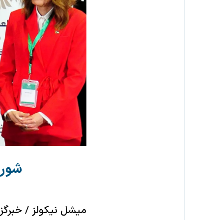
شورا
میشل نیکولز / خبرگزاری رویترز