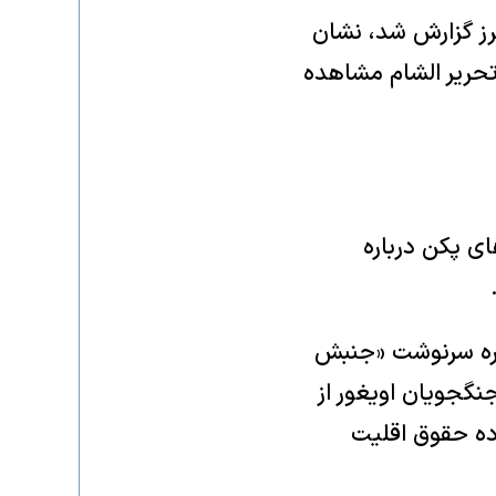
رز گزارش شد، نشان
تحریر الشام مشاهده
ی پکن درباره
اره سرنوشت «جنبش
نگجویان اویغور از
ده حقوق اقلیت