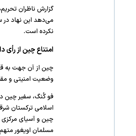
گزارش ناظران تحریم‌
می‌دهد این نهاد در 
نکرده است.
امتناع چین از رأی د
چین از آن جهت به قط
وضعیت امنیتی و مقابل
فو کُنگ، سفیر چین 
اسلامی ترکستان شرقی
چین و آسیای مرکزی 
مسلمان اویغور متهم 