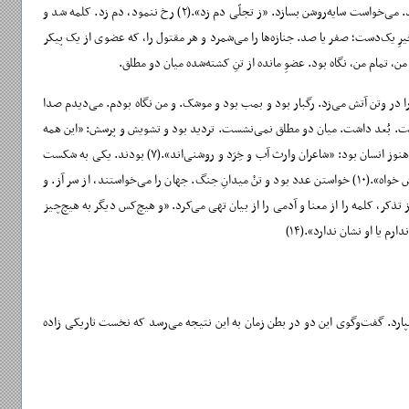
 می‌بستند. من، تمام من، نگاه بود. عضوِ مانده از تنِ کشته‌شده میان دو مطلق.
د و خشم بود و کین. و کین، خونِ تن‌آلود را در وتن آتش می‌زد. رگبار بود و بمب بود و موشک. و من نگاه بودم. می‌دیدم صدا
هٔ متذکر داشت. سفید نبود. سیاه نبود. رنگ داشت. بُعد داشت. میان دو مطلق نمی‌نشست. تردید بود و تشویش و پرسش: «این همه
با هم بیگانه/ این همه دوری و بیزاری/ به کجا آیا خواهیم رسید آخر ؟/ و چه خواهد آمد بر سر ما با این دل‌های پراکنده؟»(۶) حذفش ‌‌کردند. و حافظه از تذکر تهی می‌شد. و کلمه هنوز انسان بود: «شاعران وارث آب و خِرَد و روشنی‌اند».(۷) بودند. یکی به شکست
باور نداشت، دریا را تَر می‌کرد از روایت آن‌چه نبود.(۸) یکی به چیرگیِ خَزَف بر لعل -وارونگیِ ارزش‌ها- هشدار می‌داد.(۹) و دیگری اندرز می‌گفت: ‌«جهان را همه چون تنِ خویش خواه».(۱۰) خواستن عدد بود و تنْ میدانِ جنگ. جهان را می‌خواستند، از سر آز. و
‌شد و چشم - آن یک چشم مطلق‌بین - حافظه را از تذکر، کلمه را از معنا و آدمی را از بیان تهی می‌کرد. «و هیچ‌کس دیگر به هیچ‌چیز
ه دو هم‌زاد می‌سپارد. گفت‌وگوی این دو در بطن زمان به این نتیجه می‌رسد که نخست تاریکی زاده
ن است.