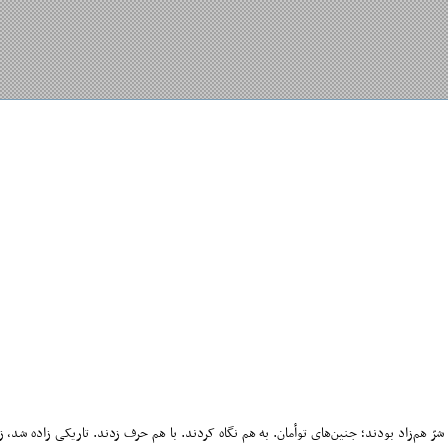
Iran Em
 بد باشیم»
 شرّ، نور و تاریکی. و خیر و شرّ هم‌زاد بودند؛ جنین‌های توأمان. به هم نگاه کردند. با هم حرف زدند. تا
 نزد انسان بود: «بنی‌آدم اعضای یک پیکرند».(۳) نبودند. ناخن، مردمِ یک چشم را درید و پوستْ به دندان پاره شد. چشمِ دیگر تک ماند،