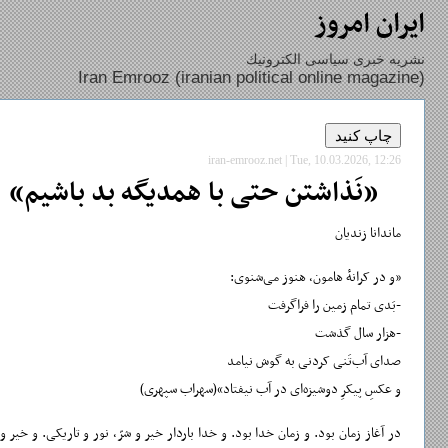
ايران امروز
نشريه خبری سياسی الكترونيك
rooz (iranian political online magazine)
iran-emrooz.net | Tue, 10.03.2026, 12:26
«نَذاشتن حتی با همدیگه
ماندانا زندیان
«و در کرانهٔ هامون، هنوز می‌شنوی:
-بَدی تمام زمین را فراگرفت
-هزار سال گذشت
صدای آب‌تَنی کردنی به گوش نیامد
و عکسِ پیکرِ دوشیزه‌ای در آب نیفتاد»(سهراب سپهری)
در آغاز زمان بود. و زمان خدا بود. و خدا باردار خیر و
کلمه