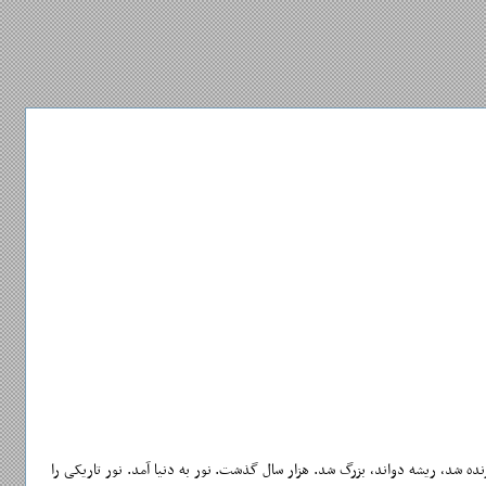
ریکی زاده شد، زنده شد، ریشه دواند، بزرگ شد. هزار سال گذشت. نور به دنیا آمد. نور تاریکی را
می‌شناخت. هم‌زادش بود در زمان. و نور فکر می‌کرد عبورِ عمر، شرّ را فرسوده، و خیر می‌تواند دلیل راه شود در تاریکی.(۱) می‌خواست از آن‌چه نبود، و می‌توانست باشد، بگوید. می‌خواست سایه‌روشن بسازد. «ز تجلّی دم زد».(۲) رخ ننمود، دم زد. کلمه شد و
 با دیدِ تنگ. یا شرّ مطلق می‌دید یا خیرِ یک‌دست؛ صفر یا صد. جنازه‌ها را می‌شمرد و هر مقتول را، که عضوی از یک پیکر