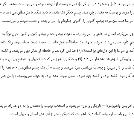
ود. مرگ عدد بود. و عدد آز می‌ساخت. من مرده بودم. گلویم را -گلوی جنازه‌ام را- می‌بریدند و دستِ سردم را
و کلمه انسان بود: «هم از آدمی شنیدیم بیان آدمیت».(۴) خشونتْ آدمی را از بیانْ تهی می‌کرد. انسان سایه‌اش را نمی‌پذیرفت. نفرت بو
را که می‌رقصید به سرودِ انفجار. «که ز کینه زخم شود کاری».(۵) و حرف در جیغِ زخمِ کاری جان می‌داد. حرف، کلمه بود. حافظ
بدخواهی نوشتهٔ زیاده‌خواهی بود. «بدی در جهان بدتر از آز نیست»(۱۱) و هنوز رگْ قلب را دار می‌زد و پوستْ بی‌نفس سرد می
ه»، شهیار قنبری
خستین خداست که باردار توأمان اهریمن واهورامزدا – تاریکی و نور- می‌شود و انتخاب ترتیب زاده‌شدن را ب
یمن سالخوره آسان‌تر خواهد بود. این روایت، ازجمله، گواه درک اهمیت گفت‌وگو پیش از آفرینش انسان و جها