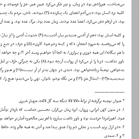
بود، در ارقام دفن می‌کرد. اعضا عدد بودند. زمان عدد ب
نیندیشید»(۱۲) - ابتذال شرّ.(۱۳) و من نگاه بودم. ناتوان. تهی را می‌دیدم؛ هیچ را، که آغاز بود. کلمه بود. و کلمه خِرَد نبود. انسان نبود. عدد بود. به حرف نمی‌رسید. «یا من خبر ندارم یا او نشان ندارد».(۱۴)
——————
* عنوان نوشته برگرفته از ترانهٔ «لالا لالا دیگه بسه گل لال
۱. در متون کهن ایرانی، زروان، ایزد زمان بی‌کران، ن
شود. اهورامزدا خردمند بود و باور داشت مبارزه با اهر
۲. «در ازل پرتو حُسنت ز تجلی دم زد/ عشق پیدا شد و آتش به همه عالم زد»، حافظ
۳ و ۴. سعدی
۵. برگرفته از شعر «شتر»، سیمین بهبهانی
۶. «تشویش»، هوشنگ ابتهاج
۷. «پشت دریاها»، سهراب سپهری
۸. «دریا در من» عنوان نخستین دفتر ترانهٔ ‌شهیار قنبری است. در خوانش من، بن‌مایهٔ مشترک آثار شهیار قنبری —از شعر تا نمایش و فیلم— روایت غیاب‌های معنادار در زندگی است؛ بیش از همه غیاب گفت‌وگو و غیاب عشق.
۹. «جای آن‌است که خون موج زند در دل لعل/ زین تغابن که خَزَف می شکند بازارش»، حافظ